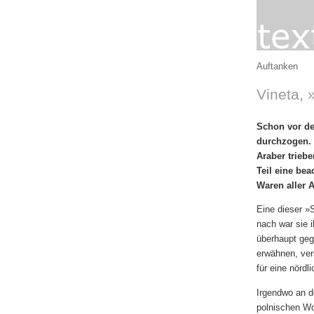
Auftanken
Vineta, 
Schon vor de
durchzogen. 
Araber trieb
Teil eine bea
Waren aller A
Eine dieser »
nach war sie i
überhaupt gege
erwähnen, vers
für eine nörd
Irgendwo an d
polnischen Wo