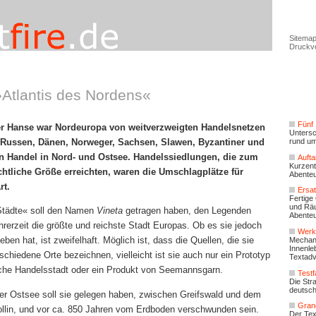
Sitema
Druckv
»Atlantis des Nordens«
Fünf
r Hanse war Nordeuropa von weitverzweigten Handelsnetzen
Untersc
Russen, Dänen, Norweger, Sachsen, Slawen, Byzantiner und
rund u
en Handel in Nord- und Ostsee. Handelssiedlungen, die zum
Auft
Kurzent
chtliche Größe erreichten, waren die Umschlagplätze für
Abente
rt.
Ersat
Fertige
und Rä
Städte« soll den Namen
Vineta
getragen haben, den Legenden
Abente
hrerzeit die größte und reichste Stadt Europas. Ob es sie jedoch
Werk
ben hat, ist zweifelhaft. Möglich ist, dass die Quellen, die sie
Mechan
Innenle
chiedene Orte bezeichnen, vielleicht ist sie auch nur ein Prototyp
Textadv
liche Handelsstadt oder ein Produkt von Seemannsgarn.
Testf
Die Str
deutsch
er Ostsee soll sie gelegen haben, zwischen Greifswald und dem
Gran
llin, und vor ca. 850 Jahren vom Erdboden verschwunden sein.
Der Tex