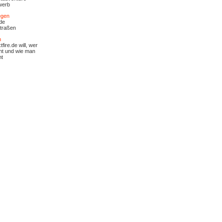
werb
egen
de
traßen
n
fire.de will, wer
ht und wie man
ht