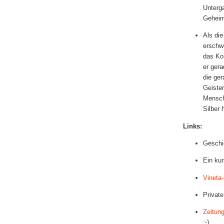
Unterga
Geheim
Als di
erschwe
das Kon
er ger
die ger
Geister
Mensch
Silber
Links:
Geschi
Ein ku
Vineta
Private
Zeitung
:-)