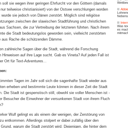
Wettbe
 soll sie wegen ihrer geringen Ehrfurcht vor den Göttern (damals
ur teilweise christianisiert) von der Ostsee verschlungen worden
Abbi
Lohnen
ht wurde sie jedoch von Dänen zerstört. Möglich sind religiöse
Nebens
tzungen zwischen der slawischen Stadtführung und christlichen
Inter
Was text
us Sachsen, die zur Vertreibung der letzteren führten. Nach ihrem
es mac
mitmac
nte die Stadt bedeutungslos geworden sein, vielleicht zerstörten
ge aus Rache die schützenden Dämme.
ren zahlreiche Sagen über die Stadt, während die Forschung
h Hinweisen auf ihre Lage sucht. Gab es Vineta? Auf jeden Fall ist
ter Ort für Text-Adventures...
een:
timmten Tagen im Jahr soll sich die sagenhafte Stadt wieder aus
ten erheben und bestimmte Leute können in dieser Zeit die Stadt
n. Die Stadt ist gespenstisch still, obwohl sie voller Menschen ist -
er Besucher die Einwohner der versunkenen Stadt von ihrem Fluch
n?
ker Wulf gelingt es als einem der wenigen, der Zerstörung von
zu entkommen. Allerdings stolpert er dabei zufällig über den
Grund, warum die Stadt zerstört wird. Diejenigen, die hinter dem