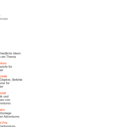
p
ersion
hiedliche Ideen
m ein Thema
anken
würfe für
uer
zteile
 Objekte, Befehle
ume für
uer
statt
ik und
ben von
entures
ahrt
aßenlage
er Adventures
d Prix
tadventure-