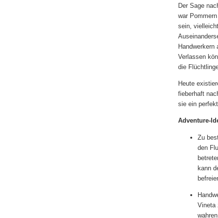
Der Sage nach
war Pommern n
sein, vielleic
Auseinanderse
Handwerkern a
Verlassen kön
die Flüchtlin
Heute existie
fieberhaft nac
sie ein perfek
Adventure-Id
Zu bes
den Flu
betrete
kann d
befreie
Handwer
Vineta 
wahren 