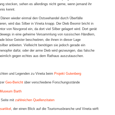
ng stecken, sehen es allerdings nicht gerne, wenn jemand ihr
nis kennt.
e Dänen wieder einmal den Ostseehandel durch Überfälle
ren, wird das Silber in Vineta knapp. Der Dieb Beomir bricht in
tor von Novgorod ein, da dort viel Silber gelagert wird. Dort gerät
adewegs in eine geheime Versammlung von russischen Händlern,
ade böse Geister beschwören, die ihnen in dieser Lage
silber anbieten. Vielleicht benötigen sie jedoch gerade ein
enopfer dafür, oder der arme Dieb wird gezwungen, das falsche
 heimlich gegen echtes aus dem Rathaus auszutauschen.
chten und Legenden zu Vineta beim
Projekt Gutenberg
rzer
Geo-Bericht
über verschiedene Forschungsstände
-Museum Barth
 Seite mit
zahlreichen Quellenzitaten
sartikel
, der einen Blick auf die Tourismusbranche und Vineta wirft