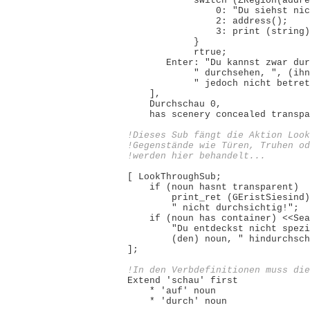
            switch (ZRegion(addre
                0: "Du siehst nic
                2: address();

                3: print (string)
            }

            rtrue;

       Enter: "Du kannst zwar dur
            " durchsehen, ", (ihn
            " jedoch nicht betret
    ],

    Durchschau 0,

    has scenery concealed transpa
!Dieses Sub fängt die Aktion Look
!Gegenstände wie Türen, Truhen od
!werden hier behandelt...
[ LookThroughSub;

    if (noun hasnt transparent)

        print_ret (GEristSiesind)
        " nicht durchsichtig!";

    if (noun has container) <<Sea
        "Du entdeckst nicht spezi
        (den) noun, " hindurchsch
];

!In den Verbdefinitionen muss die

Extend 'schau' first

    * 'auf' noun                 