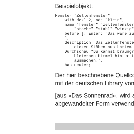
Beispielobjekt:
Fenster "Zellenfenster"

    with dekl 2, adj "klein",

    name "fenster" "zellenfenster
        "staebe" "stahl" "winzig"
    before [; Enter: "Das wäre zu
    ],

    description "Das Zellenfenste
        dicken Stäben aus hartem 
    Durchschau "Du kannst braungr
        bleiernen Himmel hinter t
        ausmachen.",

Der hier beschriebene Quellco
mit der deutschen Library von
[aus »Das Sonnenrad«, wird a
abgewandelter Form verwend