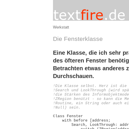
Werkstatt
Die Fensterklasse
Eine Klasse, die ich sehr p
des öfteren Fenster benötig
Betrachten etwas anderes z
Durchschauen.
!Die Klasse selbst. Herz ist die 
!Search und LookThrough (wird spä
!die Stärken des Informobjektmode
!ZRegion benützt - so kann die Me
!Routine, ein String oder auch ei
!Null) sein.
Class Fenster

    with before [address;

        Search, LookThrough: addr