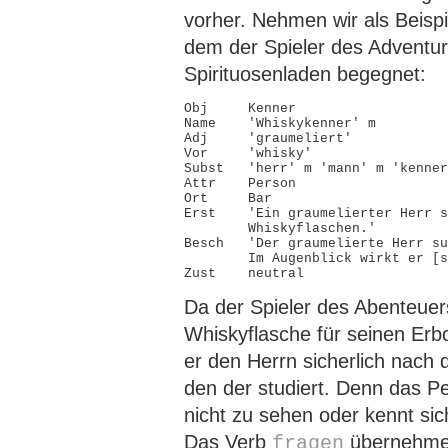
vorher. Nehmen wir als Beispi
dem der Spieler des Adventur
Spirituosenladen begegnet:
Obj     Kenner

Name    'Whiskykenner' m

Adj     'graumeliert'

Vor     'whisky'

Subst   'herr' m 'mann' m 'kenner
Attr    Person

Ort     Bar

Erst    'Ein graumelierter Herr s
        Whiskyflaschen.'

Besch   'Der graumelierte Herr su
        Im Augenblick wirkt er [s
Da der Spieler des Abenteue
Whiskyflasche für seinen Erbo
er den Herrn sicherlich nach
den der studiert. Denn das P
nicht zu sehen oder kennt sich
Das Verb
übernehme
fragen