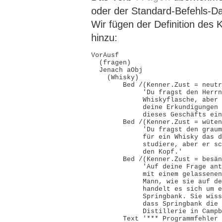
oder der Standard-Befehls-D
Wir fügen der Definition des 
hinzu:
VorAusf

  (fragen)

  Jenach aObj

    (Whisky)

        Bed /(Kenner.Zust = neutr
             'Du fragst den Herrn
             Whiskyflasche, aber 
             deine Erkundigungen 
             dieses Geschäfts ein
        Bed /(Kenner.Zust = wüten
             'Du fragst den graum
             für ein Whisky das d
             studiere, aber er sc
             den Kopf.'

        Bed /(Kenner.Zust = besän
             'Auf deine Frage ant
             mit einem gelassenen
             Mann, wie sie auf de
             handelt es sich um e
             Springbank. Sie wiss
             dass Springbank die 
             Distillerie in Campb
        Text '*** Programmfehler 