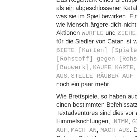
als ein abgeschlossener Kata
was sie im Spiel bewirken. Ei
wie Mensch-ärgere-dich-nicht 
Aktionen
und
WÜRFLE
ZIEHE
für die Siedler von Catan ist 
BIETE [Karten] [Spiele
[Rohstoff] gegen [Rohs
,
,
[Bauwerk]
KAUFE KARTE
,
AUS
STELLE RÄUBER AUF 
noch ein paar mehr.
Wie Brettspiele, so haben au
einen bestimmten Befehlssatz.
Textadventures sind dies vor 
Himmelsrichtungen,
,
NIMM
G
,
,
. 
AUF
MACH AN
MACH AUS